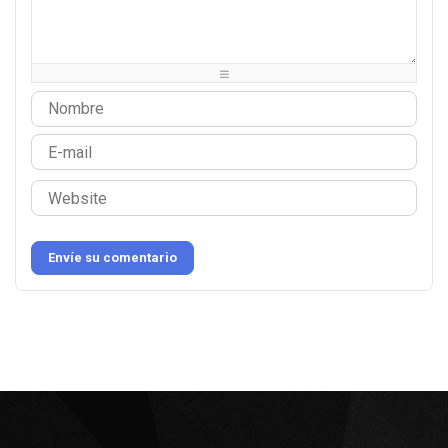
-
-
-
-
-
-
-
-
-
-
-
-
-
-
-
-
Envíe su comentario